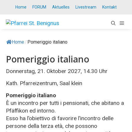
Springe
Home
FORUM
Aktuelles
Livestream
Kontakt
zum
Inhalt
ME
Home
/
Pomeriggio italiano
Pomeriggio italiano
Donnerstag, 21. Oktober 2027, 14.30 Uhr
Kath. Pfarreizentrum, Saal klein
Pomeriggio italiano
È un incontro per tutti i pensionati, che abitano a
Pfäffikon ed intorno.
Esso ha l’obiettivo di favorire l’incontro delle
persone della terza età, che possono