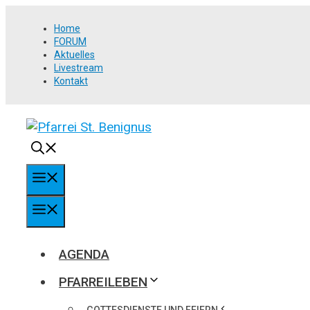
Springe
Home
zum
FORUM
Inhalt
Aktuelles
Livestream
Kontakt
MENÜ
MENÜ
AGENDA
PFARREILEBEN