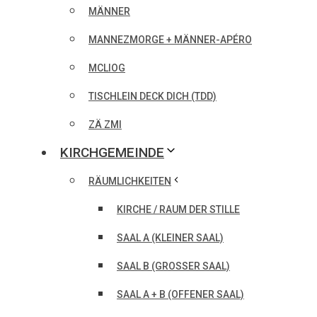
MÄNNER
MANNEZMORGE + MÄNNER-APÉRO
MCLIOG
TISCHLEIN DECK DICH (TDD)
ZÄ ZMI
KIRCHGEMEINDE
RÄUMLICHKEITEN
KIRCHE / RAUM DER STILLE
SAAL A (KLEINER SAAL)
SAAL B (GROSSER SAAL)
SAAL A + B (OFFENER SAAL)