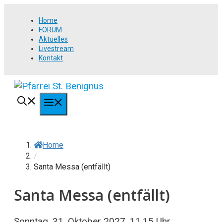
Springe
Home
zum
FORUM
Inhalt
Aktuelles
Livestream
Kontakt
MENÜ
Home
/
Santa Messa (entfällt)
Santa Messa (entfällt)
Sonntag, 31. Oktober 2027, 11.15 Uhr