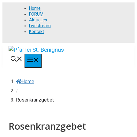
Springe
Home
zum
FORUM
Aktuelles
Inhalt
Livestream
Kontakt
MENÜ
Home
/
Rosenkranzgebet
Rosenkranzgebet