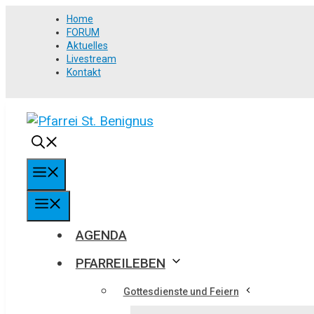
Springe
Home
zum
FORUM
Aktuelles
Inhalt
Livestream
Kontakt
MENÜ
MENÜ
AGENDA
PFARREILEBEN
Gottesdienste und Feiern