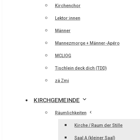
Kirchenchor
Lektor:innen
Männer
Mannezmorge + Männer-Apéro
MCLIOG
Tischlein deck dich (TDD)
zä Zmi
KIRCHGEMEINDE
Räumlichkeiten
Kirche / Raum der Stille
Saal A (kleiner Saal)