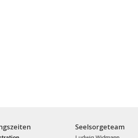
ngszeiten
Seelsorgeteam
tration
Ludwig Widmann