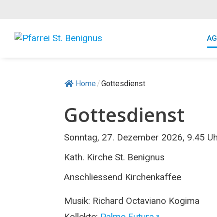
Springe
zum
Inhalt
AG
Home
/
Gottesdienst
Gottesdienst
Sonntag, 27. Dezember 2026, 9.45 Uh
Kath. Kirche St. Benignus
Anschliessend Kirchenkaffee
Musik: Richard Octaviano Kogima
Kollekte:
Palme Futura