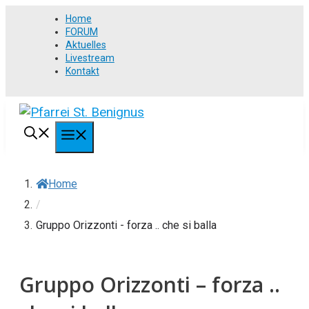
Springe
Home
zum
FORUM
Aktuelles
Inhalt
Livestream
Kontakt
MENÜ
Home
/
Gruppo Orizzonti - forza .. che si balla
Gruppo Orizzonti – forza ..