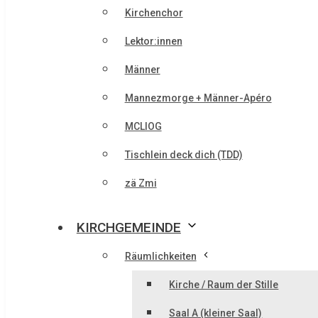
Kirchenchor
Lektor:innen
Männer
Mannezmorge + Männer-Apéro
MCLIOG
Tischlein deck dich (TDD)
zä Zmi
KIRCHGEMEINDE
Räumlichkeiten
Kirche / Raum der Stille
Saal A (kleiner Saal)