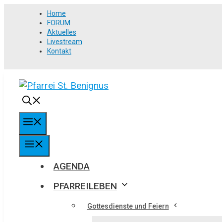
Springe
Home
zum
FORUM
Aktuelles
Inhalt
Livestream
Kontakt
MENÜ
MENÜ
AGENDA
PFARREILEBEN
Gottesdienste und Feiern